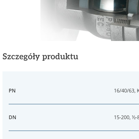
Szczegóły produktu
PN
16/40/63, 
DN
15-200, ½-