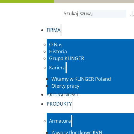
|
Szukaj
FIRMA
O Nas
Historia
Grupa KLINGER
Kariera
Witamy w KLINGER Poland
Oferty pracy
AKTUALNOŚCI
PRODUKTY
Armatura
Zawory tłoczkowe KVN