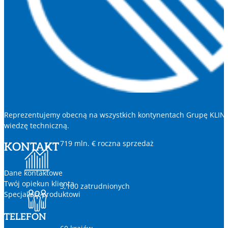
Reprezentujemy obecną na wszystkich kontynentach Grupę KLINGE
wiedzę techniczną.
719 mln. € roczna sprzedaż
KONTAKT
Dane kontaktowe
Twój opiekun klienta
3,100 zatrudnionych
Specjaliści produktowi
TELEFON