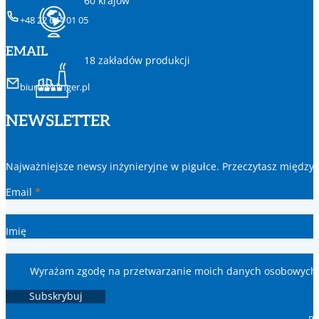
60 krajów
+48 22 644 01 05
EMAIL
18 zakładów produkcji
biuro@klinger.pl
NEWSLETTER
Najważniejsze newsy inżynieryjne w pigułce. Przeczytasz między 
Section
Email
*
Imię
Wyrażam zgodę na przetwarzanie moich danych osobowych w
Subskrybuj