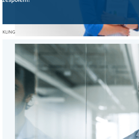
KLINGER w Polsce | Napędzamy niezawodność - Rewolucyjne rozwi